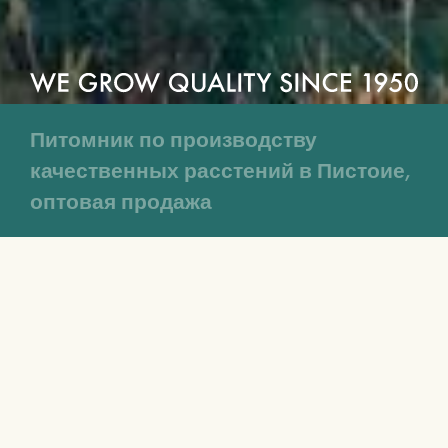
Питомник по производству
качественных расстений в Пистоие,
оптовая продажа