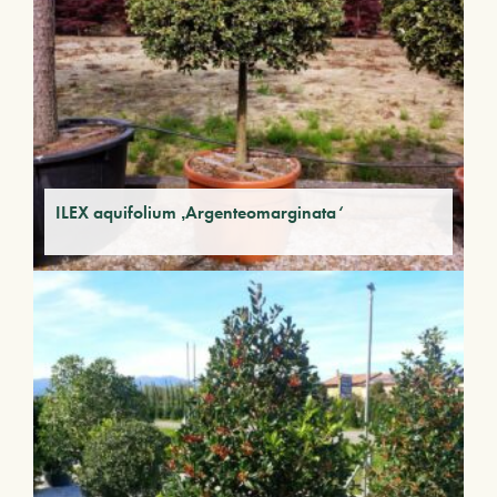
ILEX aquifolium ‚Argenteomarginata‘