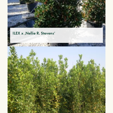
ILEX x ‚Nellie R. Stevens‘