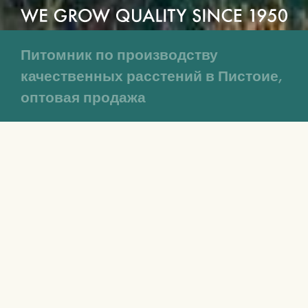
Питомник по производству
качественных расстений в Пистоие,
оптовая продажа