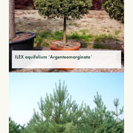
ILEX aquifolium ‘Argenteomarginata’