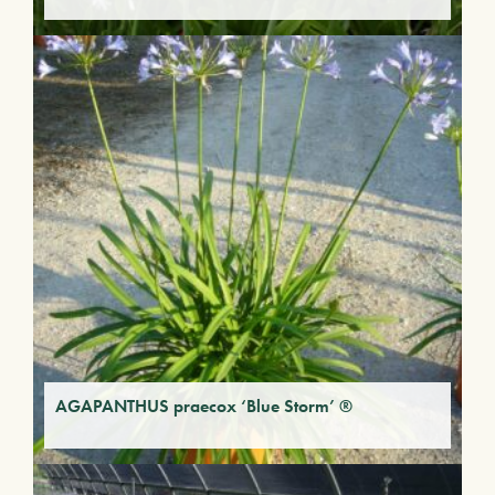
AGAPANTHUS praecox ‘Blue Storm’ ®