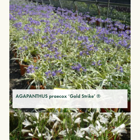
AGAPANTHUS praecox ‘Gold Strike’ ®