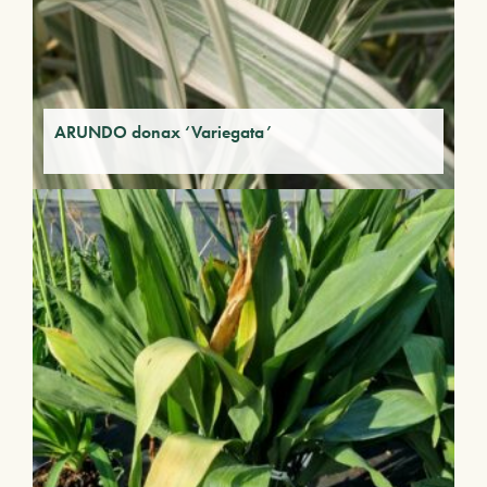
ARUNDO donax ‘Variegata’