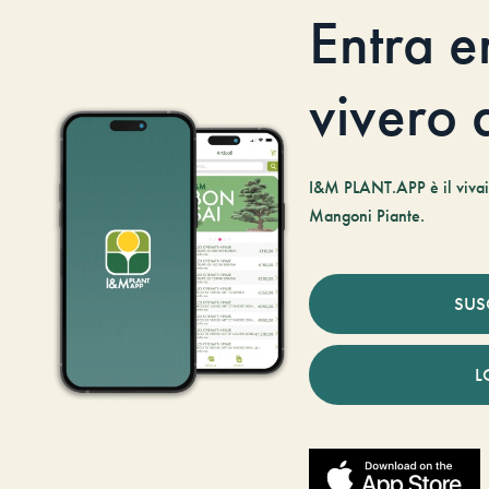
Entra e
vivero d
I&M PLANT.APP è il vivaio
Mangoni Piante.
SUS
L