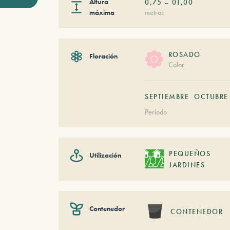
Altura
0,75
–
01,00
máxima
metros
ROSADO
Floración
Color
SEPTIEMBRE
OCTUBRE
Período
PEQUEÑOS
Utilización
JARDINES
Contenedor
CONTENEDOR