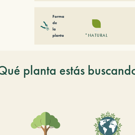
Forma
de
la
planta
*NATURAL
Qué planta estás buscand