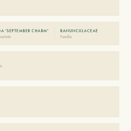
DA 'SEPTEMBER CHARM'
RANUNCULACEAE
arietà
Familia
DA