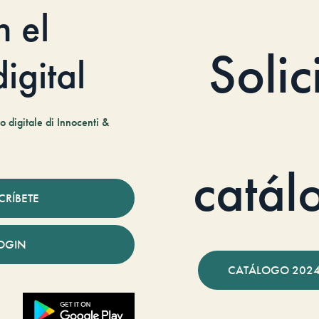
n el
Solic
igital
 digitale di Innocenti &
catál
CRÍBETE
OGIN
CATÁLOGO 2024