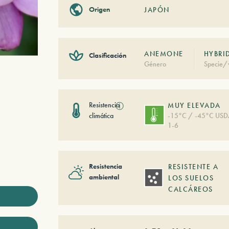
Origen
JAPÓN
ANEMONE
HYBRI
Clasificación
Género
Specie/v
Resistencia
ⓘ
MUY ELEVADA
climática
-15°C / -45°C US
1-6
Resistencia
RESISTENTE A
ambiental
LOS SUELOS
CALCÁREOS