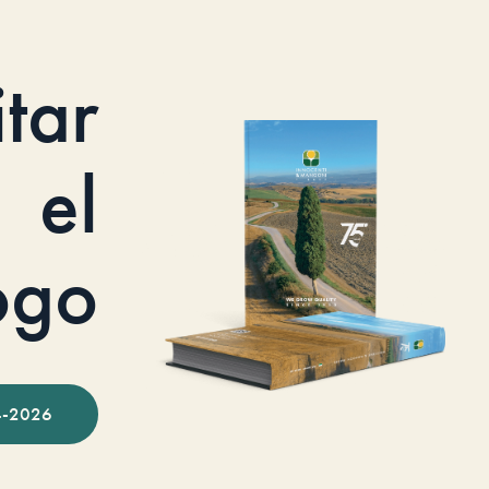
itar
el
ogo
-2026