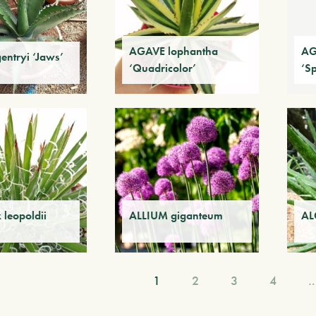
AGAVE lophantha
AG
ntryi ‘Jaws’
‘Quadricolor’
‘S
leopoldii
ALLIUM giganteum
AL
1
2
3
4