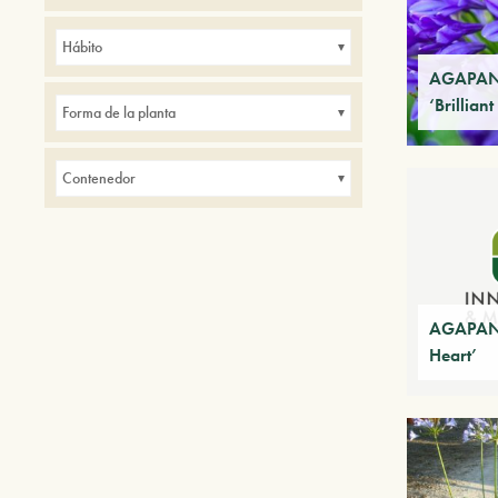
Avenidas
Balcones
Borduras
Hábito
de interior
Parques
AGAPAN
‘Brilliant
Pequeños jardines
Setos
Forma de la planta
Contenedor
AGAPANT
Heart’