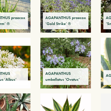
THUS praecox
AGAPANTHUS praecox
AG
orm’ ®
‘Gold Strike’ ®
‘S
THUS
AGAPANTHUS
AG
us ‘Albus’
umbellatus ‘Ovatus’