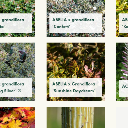
 grandiflora
ABELIA x grandiflora
AB
ta’
‘Confetti’
‘K
 grandiflora
ABELIA x Grandiflora
AC
g Silver’ ®
‘Sunshine Daydream’