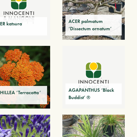
ACER palmatum
ER katsura
‘Dissectum ornatum’
AGAPANTHUS ‘Black
HILLEA ‘Terracotta’
Buddist’ ®