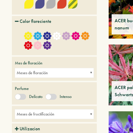
ACER bu
Color floreciente
nanum
Mes de floración
Meses de floración
ACER pal
Perfume
Schwart
Delicato
Intenso
Meses de fructificación
Utilizacion