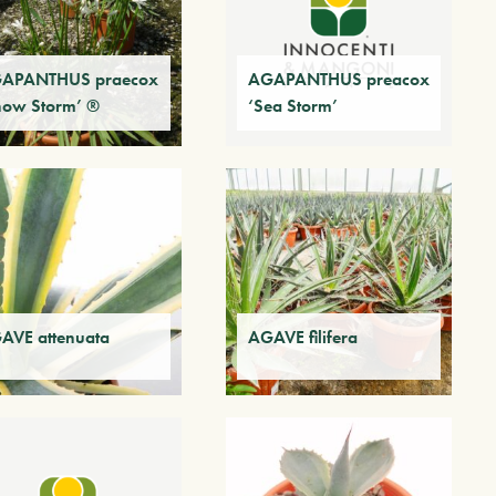
APANTHUS praecox
AGAPANTHUS preacox
now Storm’ ®
‘Sea Storm’
AVE attenuata
AGAVE filifera