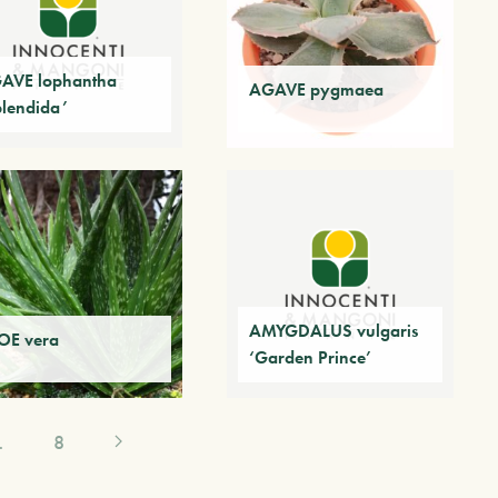
AVE lophantha
AGAVE pygmaea
plendida’
AMYGDALUS vulgaris
OE vera
‘Garden Prince’
…
8