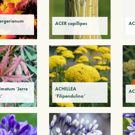
ergerianum
ACER capillipes
AC
matum ‘Jerre
ACHILLEA
AC
z’
‘Filipendulina’