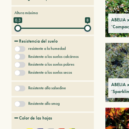
Arboles y arbustos de hoja caduca
Altura máxima
Arboles y arbustos persistentes
ABELIA x
0.3
8
‘Compac
Árboles y plantas del futuro
Bambú
Coníferas
Resistencia del suelo
Enredaderas
Frutales
resistente a la humedad
+ Mostrar más
Gramineas
Resistente a los suelos calcáreos
Resistente a los suelos pobres
Resistente a los suelos secos
ABELIA x
Resistente alla salsedine
‘Sparklin
Resistente allo smog
Color de las hojas