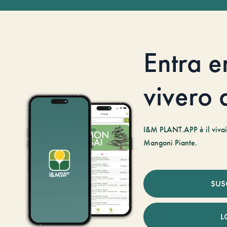
Entra e
vivero d
I&M PLANT.APP è il vivaio
Mangoni Piante.
SUS
L