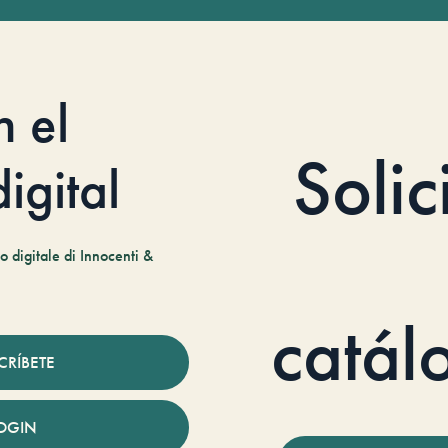
n el
Solic
igital
 digitale di Innocenti &
catál
CRÍBETE
OGIN