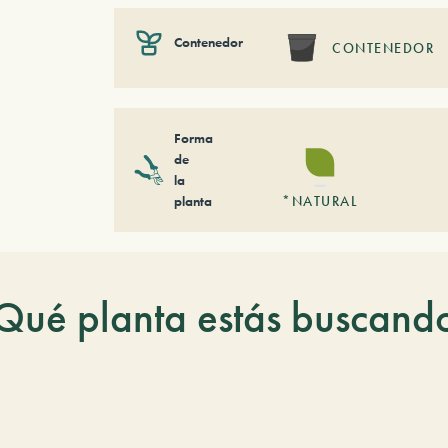
Contenedor
CONTENEDOR
Forma
de
la
planta
*NATURAL
Qué planta estás buscand