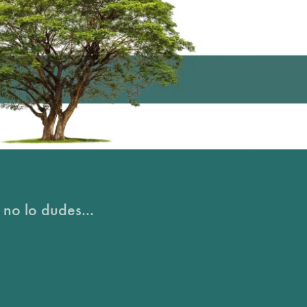
 no lo dudes...