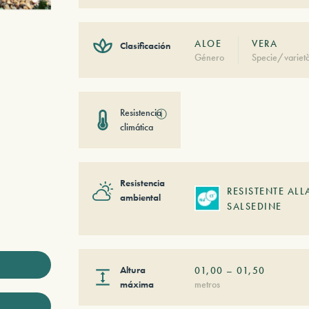
ALOE
VERA
Clasificación
Género
Specie/variet
Resistencia
ⓘ
climática
Resistencia
RESISTENTE ALL
ambiental
SALSEDINE
Altura
01,00
–
01,50
máxima
metros