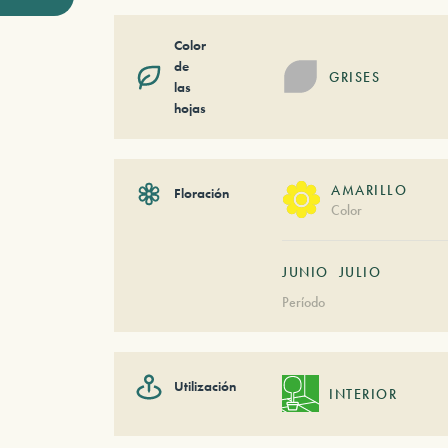
Color
de
GRISES
las
hojas
AMARILLO
Floración
Color
JUNIO
JULIO
Período
Utilización
INTERIOR