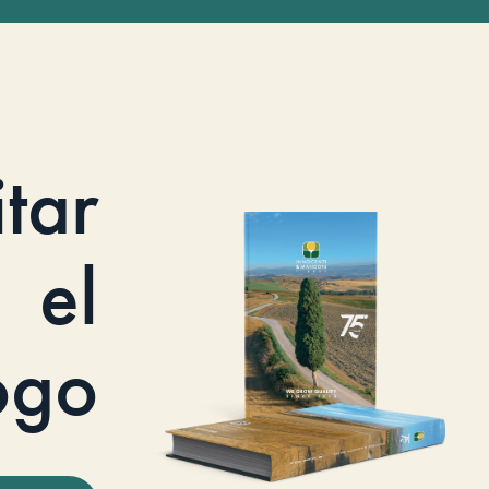
itar
el
ogo