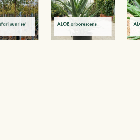
fari sunrise’
ALOE arborescens
AL