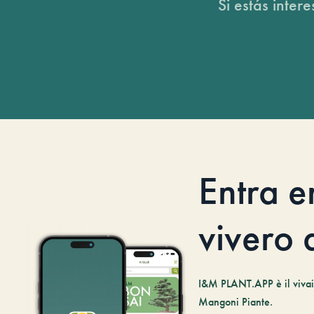
Si estás inter
Entra e
vivero d
I&M PLANT.APP è il vivaio
Mangoni Piante.