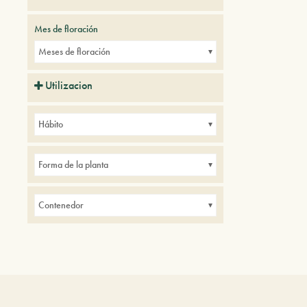
Mes de floración
Meses de floración
Utilizacion
Balcones
Borduras
de interior
Hábito
Parques
Pequeños jardines
Forma de la planta
Contenedor