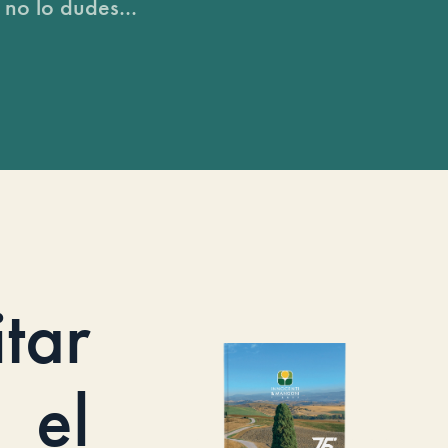
 no lo dudes...
itar
el