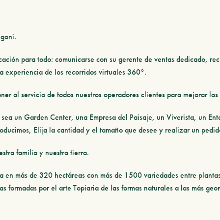
goni.
icación para todo: comunicarse con su gerente de ventas dedicado, reci
va experiencia de los recorridos virtuales 360°.
er al servicio de todos nuestros operadores clientes para mejorar los
sea un Garden Center, una Empresa del Paisaje, un Viverista, un Ente
roducimos, Elija la cantidad y el tamaño que desee y realizar un pedid
tra familia y nuestra tierra.
toia en más de 320 hectáreas con más de 1500 variedades entre planta
tas formadas por el arte Topiaria de las formas naturales a las más geo