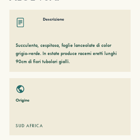
Descrizione
Succulenta, cespitosa, foglie lanceolate di color
grigio-verde. In estate produce racemi eretti lunghi
90cm di fiori tubolari gialli.
Origine
SUD AFRICA