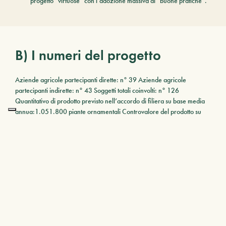
progetto “virtuose” con l’adozione massiva di “buone pratiche”.
B) I numeri del progetto
Aziende agricole partecipanti dirette: n° 39 Aziende agricole
partecipanti indirette: n° 43 Soggetti totali coinvolti: n° 126
Quantitativo di prodotto previsto nell’accordo di filiera su base media
annua:1.051.800 piante ornamentali Controvalore del prodotto su
base media annua: 3.940.500 € Tipologia misure attivate: 4.1.3 –
4.1.5 – 4.2.1 PSR TOSCANA Investimenti complessivi:
11.664.142,12 € Contributo pubblico richiesto: 4.525.096,85
Aziende agricole partecipanti dirette: n° 39
Aziende agricole partecipanti indirette: n° 43
Soggetti totali coinvolti: n° 126
Quantitativo di prodotto previsto nell’accordo di filiera