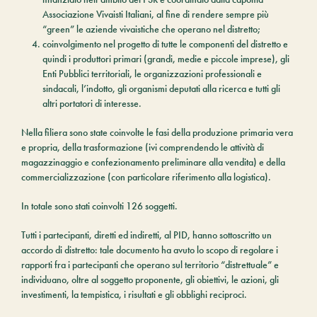
Associazione Vivaisti Italiani, al fine di rendere sempre più
“green” le aziende vivaistiche che operano nel distretto;
coinvolgimento nel progetto di tutte le componenti del distretto e
quindi i produttori primari (grandi, medie e piccole imprese), gli
Enti Pubblici territoriali, le organizzazioni professionali e
sindacali, l’indotto, gli organismi deputati alla ricerca e tutti gli
altri portatori di interesse.
Nella filiera sono state coinvolte le fasi della produzione primaria vera
e propria, della trasformazione (ivi comprendendo le attività di
magazzinaggio e confezionamento preliminare alla vendita) e della
commercializzazione (con particolare riferimento alla logistica).
In totale sono stati coinvolti 126 soggetti.
Tutti i partecipanti, diretti ed indiretti, al PID, hanno sottoscritto un
accordo di distretto: tale documento ha avuto lo scopo di regolare i
rapporti fra i partecipanti che operano sul territorio “distrettuale” e
individuano, oltre al soggetto proponente, gli obiettivi, le azioni, gli
investimenti, la tempistica, i risultati e gli obblighi reciproci.