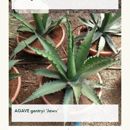
AGAVE gentryi ‘Jaws’