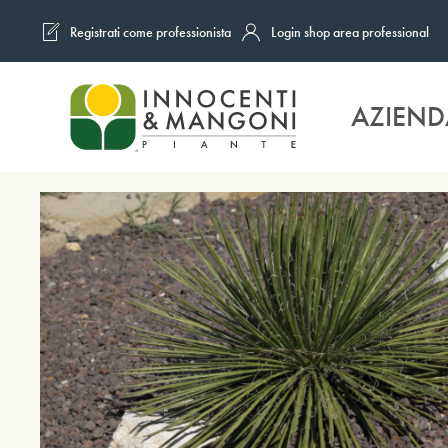
Registrati come professionista
Login shop area professional
Skip to main content
AZIEND