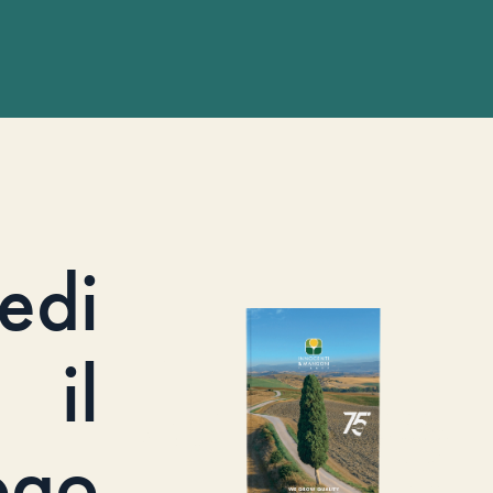
iedi
il
ogo