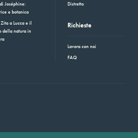
 di Joséphine:
Distretto
rice e botanica
Zita a Lucca e il
Richieste
o della natura in
era
Lavora con noi
FAQ