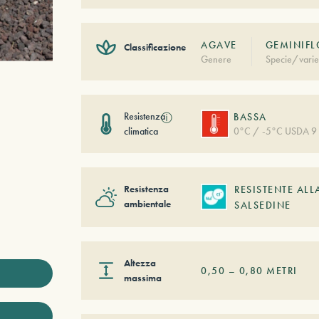
AGAVE
GEMINIFL
Classificazione
Genere
Specie/varie
Resistenza
ⓘ
BASSA
climatica
0°C / -5°C USDA 9
Resistenza
RESISTENTE ALL
ambientale
SALSEDINE
Altezza
0,50
–
0,80
METRI
massima