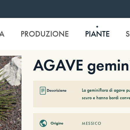
A
PRODUZIONE
PIANTE
S
AGAVE gemini
La geminiflora di agave p
Descrizione
scuro e hanno bordi conves
Origine
MESSICO