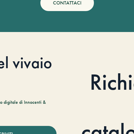
CONTATTACI
el vivaio
Rich
 digitale di Innocenti &
catal
CRIVITI