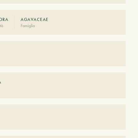
ORA
AGAVACEAE
tà
Famiglia
A