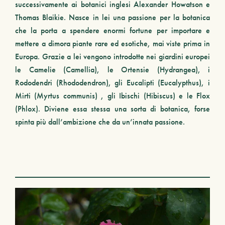
successivamente ai botanici inglesi Alexander Howatson e
Thomas Blaikie. Nasce in lei una
passione per la botanica
che la porta a spendere enormi fortune per importare e
mettere a dimora
piante rare ed esotiche
, mai viste prima in
Europa. Grazie a lei vengono introdotte nei giardini europei
le
Camelie
(
Camellia
)
, le
Ortensie (
Hydrangea
)
, i
Rododendri (
Rhododendron
)
, gli Eucalipti (
Eucalypthus
), i
Mirti (
Myrtus communis
) , gli
Ibischi (
Hibiscus
)
e le
Flox
(
Phlox
)
. Diviene essa stessa una sorta di botanica, forse
spinta più dall’ambizione che da un’innata passione.