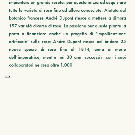
impiantare un grande roseto: per questo inizia ad acquistare
tutte le varietà di rose fino ad allora conosciute. Aiutata dal
botanico francese André Dupont riesce a mettere a dimora
197 varietà diverse di rose. La passione per queste piante la
porta a finanziare anche un progetto di ‘impollinazione
artificiale’ sulle rose: Andrè Dupont riesce ad ibridare 25
nuove specie di rose fino al 1814, anno di morte
dell’imperatrice; mentre nei 30 anni successivi con i suoi
collaboratori ne crea oltre 1.000.
Il libro delle Rose della
Malmaison
Il roseto originario cadde in abbandono e nel 1870 fu
completamente distrutto dai prussiani durante l’occupazione
di Parigi. Di quella memorabile collezione di
rose
restano le