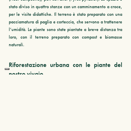
stato diviso in quattro stanze con un camminamento a croce,
per le visite didattiche. Il terreno è stato preparato con una
pacciamatura di paglia e corteccia, che servono a trattenere
l’umidità. Le piante sono state piantate a breve distanza tra
loro, con il terreno preparato con compost e biomasse
naturali.
Riforestazione urbana con le piante del
nostro vivaio
Varietà come
Quercus
,
Prunus
,
Tilia
e
Aceri
, sono perfette
per ripopolare gli spazi urbani e donare ossigeno a spazi
artificiali. Ricreare anche piccoli boschi nelle città è uno dei
modi per combattere il riscaldamento delle città.
La quercia (
Quercus Ilex
) è un genere di alberi della