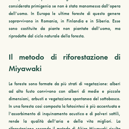
considerata primigenia se non è stata manomessa dall’opera
dell’uomo. In Europa le ultime foreste di questo genere
sopravvivono in Romania, in Finlandia e in Siberia. Esse
sono costituite da piante non piantate dall’uomo, ma
riprodotte dal ciclo naturale della foresta.
Il metodo di riforestazione di
Miyawaki
Le foreste sono formate da più strati di vegetazione:
alberi
ad alto fusto
convivono con
alberi di medie e piccole
dimensioni
,
arbusti
e
vegetazione spontanea del sottobosco
.
In una foresta così composta la fotosintesi è più accentuata e
l’assorbimento di inquinamento acustico e di
polveri sottili
,
rende la qualità dell’aria e della vita migliori. La
riforestazione secondo il metodo di Akira Miyawaki risulta