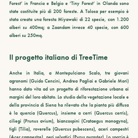
Forest’ in Francia e Belgio e ‘Tiny Forest’ in Olanda sono
state costituite più di 200 foreste. A Tolosa per esempio è
stata creata una foresta Miyawaki di 22 specie, con 1.200
alberi su 400mq; a Zaandam invece 40 specie, con 600
alberi su 250mq.
Il progetto italiano di TreeTime
Anche in Italia, a Montepulciano Scalo, tre giovani
agronomi (Guido Cencini, Andrea Pagliai e Gabriele Mori)
hanno dato vita ad un progetto di riforestazione urbana ai
margini del loro abitato. Lo studio della vegetazione locale e
della provincia di Siena ha rilevato che la pianta più diffusa
è la quercia (Quercus), insieme a cerri (
Quercus cerris
),
ciliegi (
Prunus
avium
), biancospini (
Crataegus monogyna
),
tigli (
Tilia
), roverelle (
Quercus pubescens
), aceri campestri
(
Acer campestre
), peri selvatici (
Pyrus
pyraster). Lo spazio è