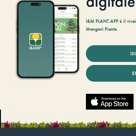
digitale
I&M PLANT.APP è il vivaio
Mangoni Piante.
IS
E