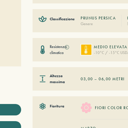
PRUNUS PERSICA
Classificazione
Genere
Resistenza
ⓘ
MEDIO ELEVATA
climatica
-10°C / -15°C USD
Altezza
03,00
–
06,00
METRI
massima
Fioritura
FIORI COLOR R