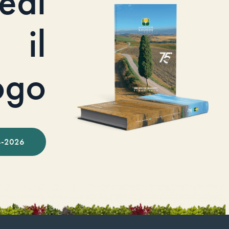
iedi
il
ogo
-2026