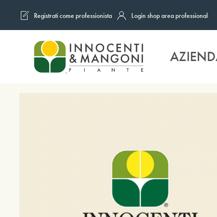
Registrati come professionista
Login shop area professional
Skip to main content
AZIEND