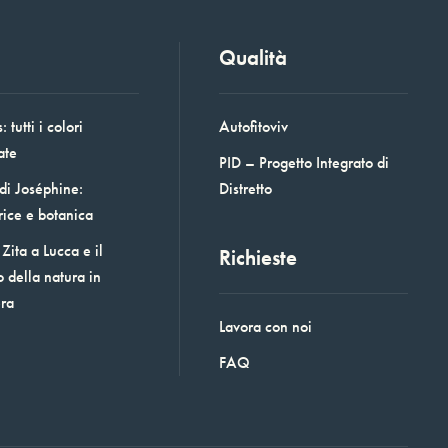
Qualità
 tutti i colori
Autofitoviv
ate
PID – Progetto Integrato di
 di Joséphine:
Distretto
rice e botanica
Zita a Lucca e il
Richieste
o della natura in
era
Lavora con noi
FAQ