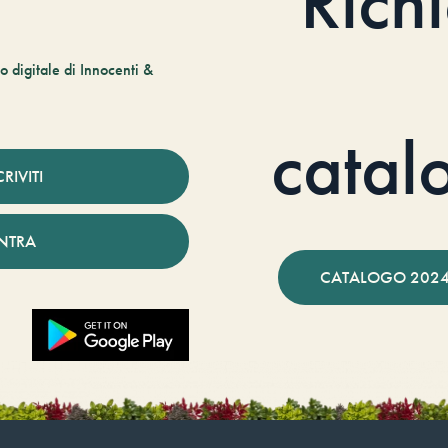
Rich
 digitale di Innocenti &
catal
CRIVITI
NTRA
CATALOGO 2024