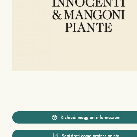
Richiedi maggiori informazioni
Registrati come professionista