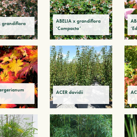
ABELIA x grandiflora
AB
 grandiflora
‘Compacta’
‘E
ergerianum
ACER davidii
AC