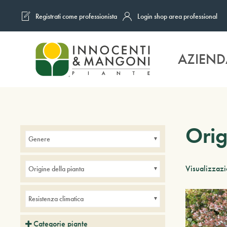
Registrati come professionista
Login shop area professional
Skip to main content
AZIEND
Orig
Genere
Visualizzazio
Origine della pianta
Resistenza climatica
Categorie piante