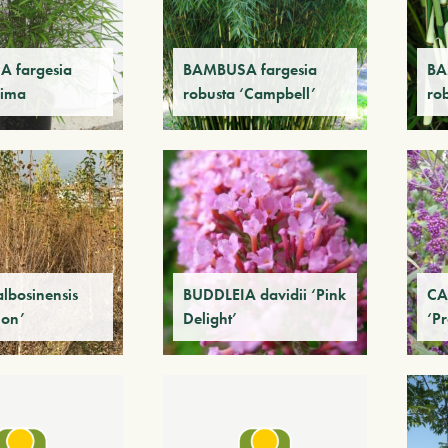
 fargesia
BAMBUSA fargesia
BA
sima
robusta ‘Campbell’
ro
lbosinensis
BUDDLEIA davidii ‘Pink
CA
ion’
Delight’
‘Pr