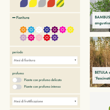
BAMBUSA
Fioritura
angustis
periodo
Mesi di fioritura
BETULA a
profumo
‘Fascinat
Piante con profumo delicato
Piante con profumo intenso
Mesi di fruttificazione