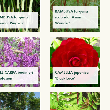
BAMBUSA fargesia
MBUSA fargesia
scabrida ‘Asian
busta ‘Pingwu’
Wonder’
LLICARPA bodinieri
CAMELLIA japonica
ofusion’
‘Black Lace’