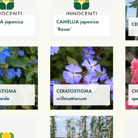
A japonica
CAMELLIA japonica
CE
‘Rosso’
STIGMA
CERATOSTIGMA
CH
oide
willmottianum
spe