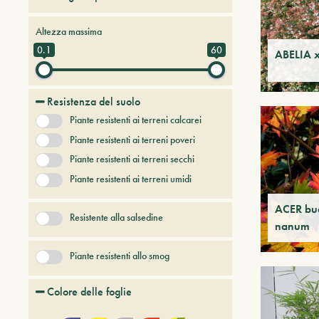
Alberi da frutto
Altezza massima
Alberi e arbusti a foglia caduca
0.1
60
ABELIA x
Alberi e arbusti persistenti
Alberi e piante del futuro
Resistenza del suolo
Bambù
Piante resistenti ai terreni calcarei
Conifere
Erbacee perenni
Piante resistenti ai terreni poveri
+ Show More
Piante resistenti ai terreni secchi
Piante resistenti ai terreni umidi
ACER bu
Resistente alla salsedine
nanum
Piante resistenti allo smog
Colore delle foglie