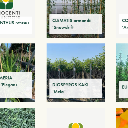
CLEMATIS armandii
CO
THUS retusus
‘Snowdrift’
‘A
MERIA
 ‘Elegans
DIOSPYROS KAKI
EU
‘Mela’