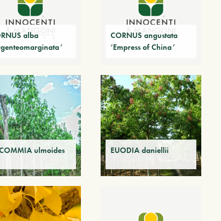
RNUS alba
CORNUS angustata
rgenteomarginata’
‘Empress of China’
COMMIA ulmoides
EUODIA daniellii