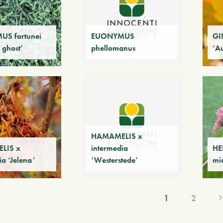
S fortunei
EUONYMUS
GI
ghost’
phellomanus
‘A
HAMAMELIS x
LIS x
intermedia
HE
ia ‘Jelena’
‘Westerstede’
mi
1
2