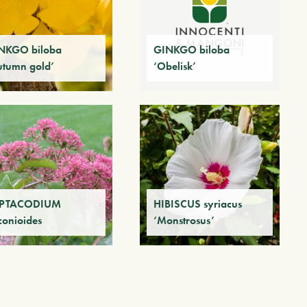
NKGO biloba
GINKGO biloba
utumn gold’
‘Obelisk’
PTACODIUM
HIBISCUS syriacus
conioides
‘Monstrosus’