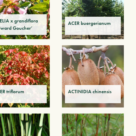
ELIA x grandiflora
ACER buergerianum
dward Goucher’
ER triflorum
ACTINIDIA chinensis