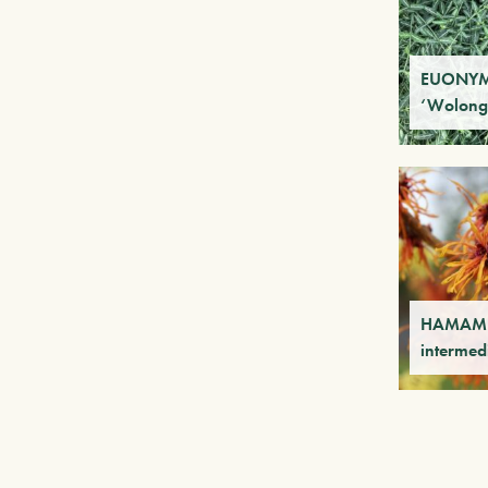
EUONYMU
‘Wolong 
HAMAME
intermed