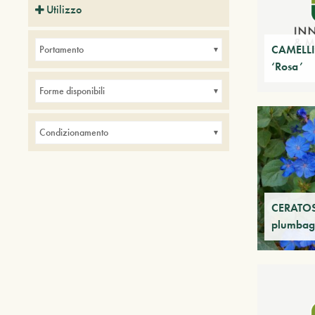
Utilizzo
Piante ideali per balconi
CAMELLI
Portamento
Piante ideali per bordure
‘Rosa’
Piante ideali per interni
Forme disponibili
+ Show More
Piante ideali per parchi
Condizionamento
CERATO
plumbag