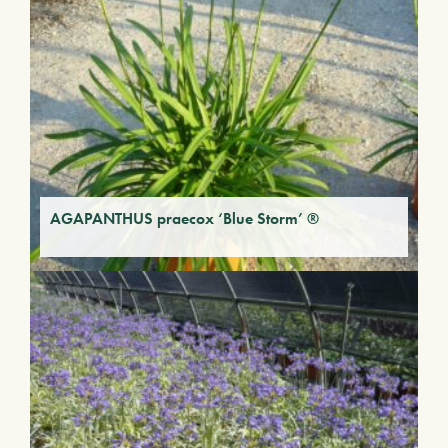
AGAPANTHUS praecox ‘Blue Storm’ ®