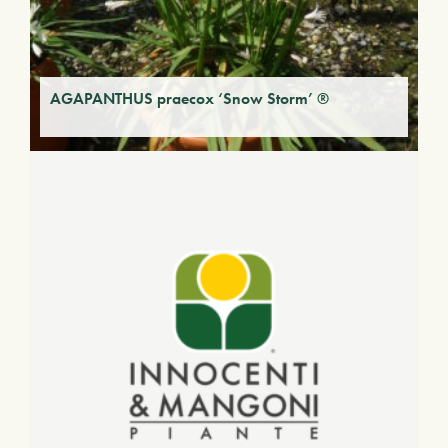
AGAPANTHUS praecox ‘Snow Storm’ ®