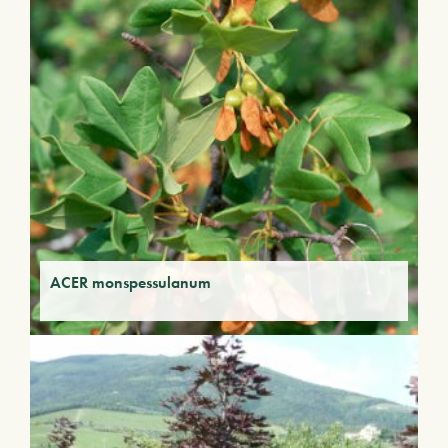
ACER monspessulanum