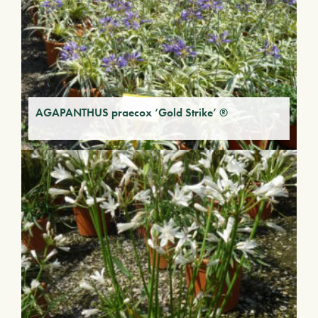
AGAPANTHUS praecox ‘Gold Strike’ ®