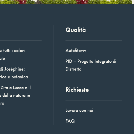
Qualità
 tutti i colori
Autofitoviv
ate
PID – Progetto Integrato di
 di Joséphine:
Distretto
rice e botanica
Zita a Lucca e il
Richieste
o della natura in
era
Lavora con noi
FAQ