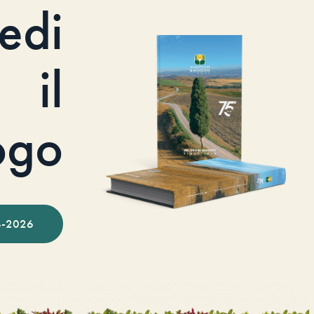
iedi
il
ogo
-2026