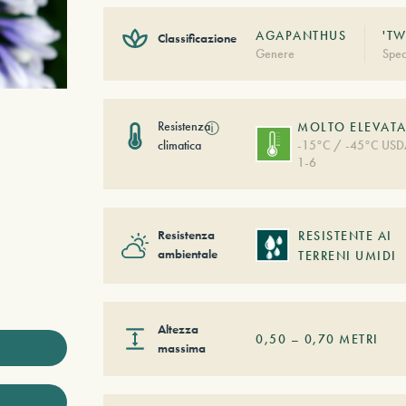
AGAPANTHUS
'TW
Classificazione
Genere
Spec
Resistenza
ⓘ
MOLTO ELEVAT
climatica
-15°C / -45°C US
1-6
Resistenza
RESISTENTE AI
ambientale
TERRENI UMIDI
Altezza
0,50
–
0,70
METRI
massima