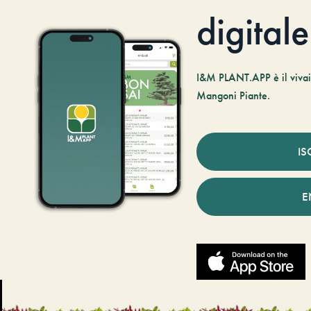
digitale
I&M PLANT.APP è il vivaio
Mangoni Piante.
IS
E