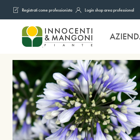
Registrati come professionista
Login shop area professional
Skip to main content
AZIEND