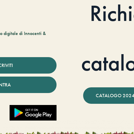
Rich
 digitale di Innocenti &
catal
CRIVITI
NTRA
CATALOGO 2024