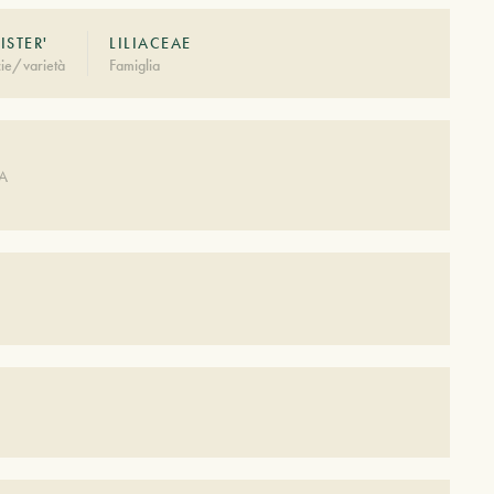
ISTER'
LILIACEAE
ie/varietà
Famiglia
A
DA