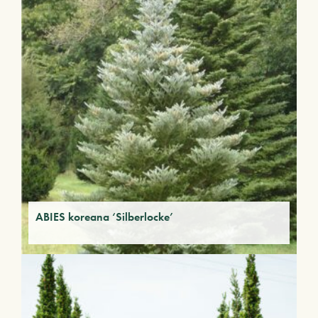
ABIES koreana ‘Silberlocke’