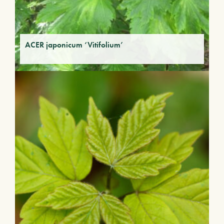
ACER japonicum ‘Vitifolium’