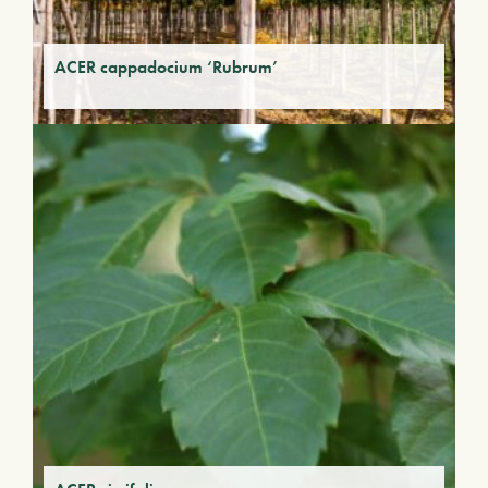
ACER cappadocium ‘Rubrum’