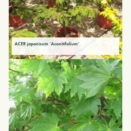
ACER japonicum ‘Aconitifolium’