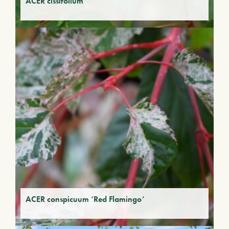
ACER cissifolium
ACER conspicuum ‘Red Flamingo’