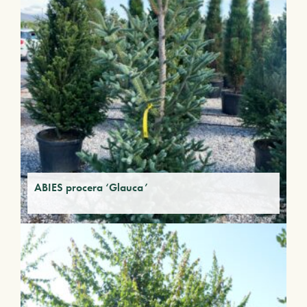
ABIES procera ‘Glauca’