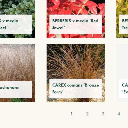
S x media
BERBERIS x media ‘Red
BE
eel’
Jewel’
Tr
CAREX comans ‘Bronze
CA
uchananii
Form’
‘E
1
2
3
4