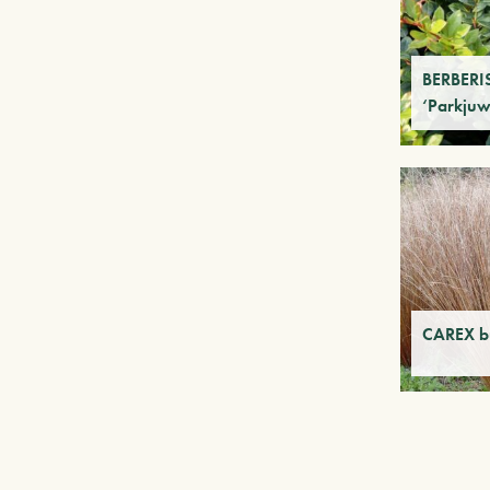
BERBERI
‘Parkjuw
CAREX b