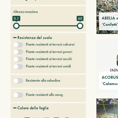
Alberi da frutto
Altezza massima
Alberi e arbusti a foglia caduca
ABELIA x
0.1
60
‘Confetti
Alberi e arbusti persistenti
Alberi e piante del futuro
Resistenza del suolo
Bambù
Piante resistenti ai terreni calcarei
Conifere
Erbacee perenni
Piante resistenti ai terreni poveri
+ Show More
Piante resistenti ai terreni secchi
Piante resistenti ai terreni umidi
ACORUS 
Resistente alla salsedine
‘Calamus
Piante resistenti allo smog
Colore delle foglie