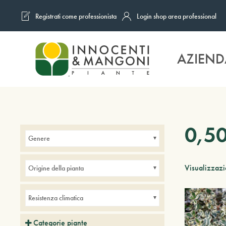
Registrati come professionista
Login shop area professional
Skip to main content
AZIEND
0,5
Genere
Visualizzazi
Origine della pianta
Resistenza climatica
Categorie piante