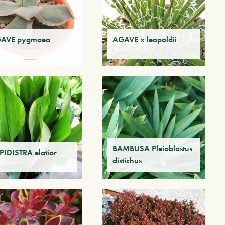
AVE pygmaea
AGAVE x leopoldii
BAMBUSA Pleioblastus
PIDISTRA elatior
distichus