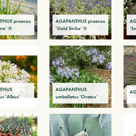
THUS praecox
AGAPANTHUS praecox
AG
orm’ ®
‘Gold Strike’ ®
‘S
THUS
AGAPANTHUS
AG
us ‘Albus’
umbellatus ‘Ovatus’