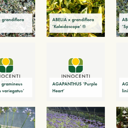
 grandiflora
ABELIA x grandiflora
AB
’
‘Kaleidoscope’ ®
‘Sp
gramineus
AGAPANTHUS ‘Purple
AG
 variegatus’
Heart’
lin