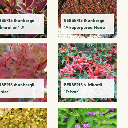
RBERIS thunbergii
BERBERIS thunbergii
dmiration’ ®
‘Atropurpurea Nana’
RBERIS thunbergii
BERBERIS x frikartii
nice’
‘Telstar’