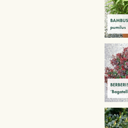
BAMBUSA
pumilus
BERBERIS
‘Bagatell