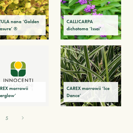
TULA nana ‘Golden
CALLICARPA
easure’ ®
dichotoma ‘Issai’
REX morrowii
CAREX morrowii ‘Ice
verglow’
Dance’
5