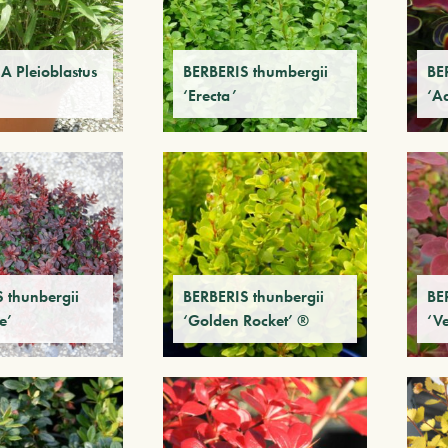
 Pleioblastus
BERBERIS thumbergii
BE
‘Erecta’
‘A
 thunbergii
BERBERIS thunbergii
BE
e’
‘Golden Rocket’ ®
‘Ve