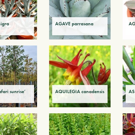
igra
AGAVE parrasana
AG
fari sunrise’
AQUILEGIA canadensis
AS