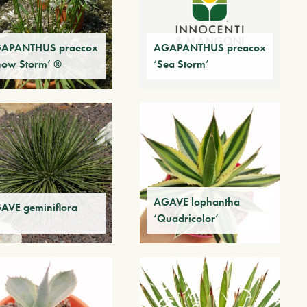
APANTHUS praecox
AGAPANTHUS preacox
now Storm’ ®
‘Sea Storm’
AGAVE lophantha
AVE geminiflora
‘Quadricolor’