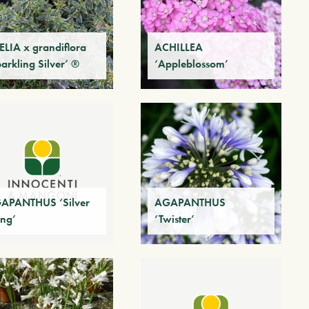
ELIA x grandiflora
ACHILLEA
arkling Silver’ ®
‘Appleblossom’
APANTHUS ‘Silver
AGAPANTHUS
ing’
‘Twister’