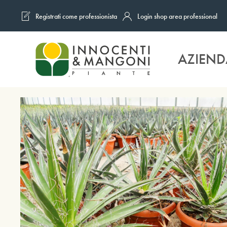
Registrati come professionista
Login shop area professional
Skip to main content
AZIEND