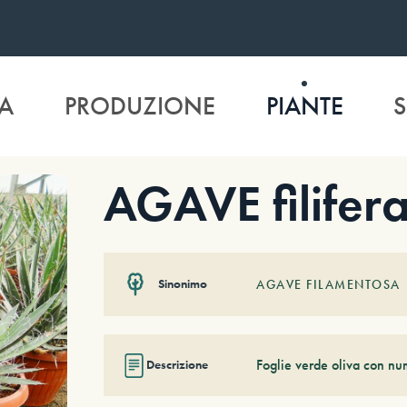
A
PRODUZIONE
PIANTE
S
AGAVE filifer
Sinonimo
AGAVE FILAMENTOSA
Foglie verde oliva con num
Descrizione