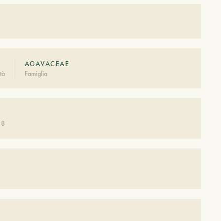
AGAVACEAE
tà
Famiglia
 8