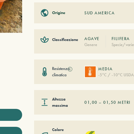
Origine
SUD AMERICA
AGAVE
FILIFERA
Classificazione
Genere
Specie/varie
Resistenza
ⓘ
MEDIA
climatica
-5°C / -10°C USDA
Altezza
01,00
–
01,50
METRI
massima
Colore