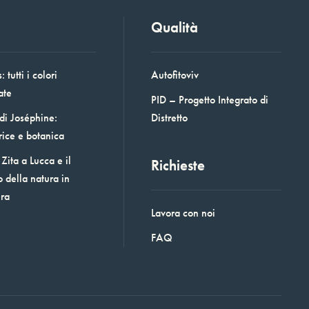
Qualità
 tutti i colori
Autofitoviv
ate
PID – Progetto Integrato di
 di Joséphine:
Distretto
rice e botanica
Zita a Lucca e il
Richieste
o della natura in
era
Lavora con noi
FAQ