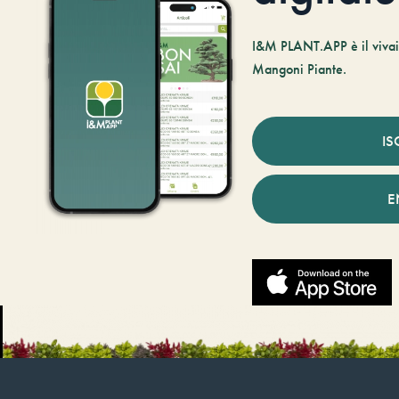
I&M PLANT.APP è il vivaio
Mangoni Piante.
IS
E