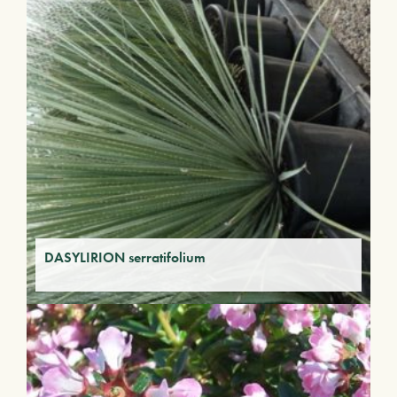
DASYLIRION serratifolium