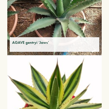
AGAVE gentryi ‘Jaws’