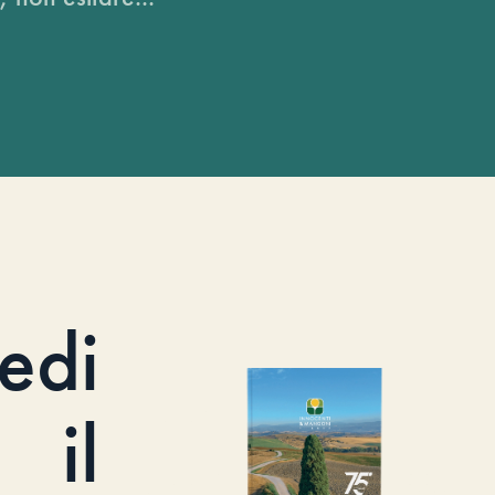
iedi
il