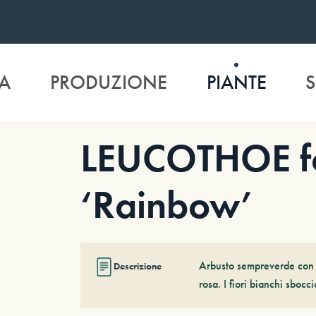
A
PRODUZIONE
PIANTE
S
LEUCOTHOE f
‘Rainbow’
Arbusto sempreverde con f
Descrizione
rosa. I fiori bianchi sboc