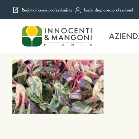
Registrati come professionista
Login shop area professional
Skip to main content
AZIEND