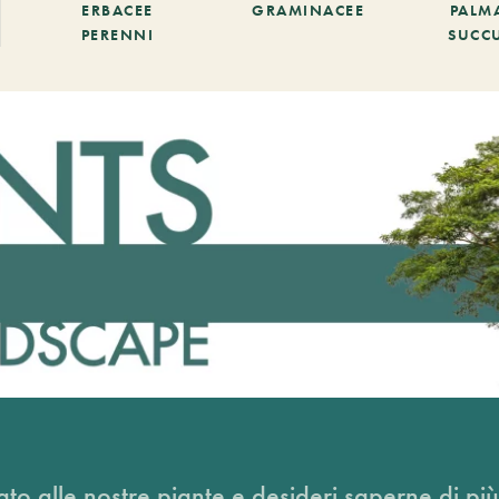
ERBACEE
GRAMINACEE
PALM
PERENNI
SUCC
ato alle nostre piante e desideri saperne di più