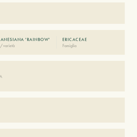
ANESIANA 'RAINBOW'
ERICACEAE
/varietà
Famiglia
A
DA