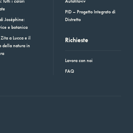
 tutti i colori
Autofitoviv
ate
PID – Progetto Integrato di
 di Joséphine:
Distretto
rice e botanica
Zita a Lucca e il
Richieste
o della natura in
era
Lavora con noi
FAQ