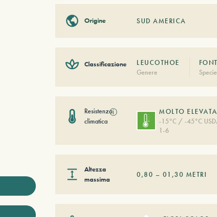
Origine
SUD AMERICA
LEUCOTHOE
FONT
Classificazione
Genere
Specie
Resistenza
ⓘ
MOLTO ELEVAT
climatica
-15°C / -45°C US
1-6
Altezza
0,80
–
01,30
METRI
massima