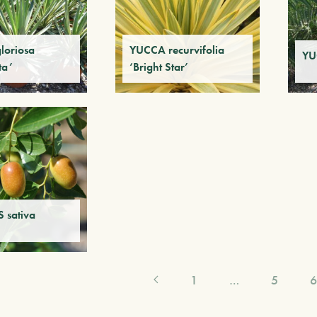
loriosa
YUCCA recurvifolia
YU
ta’
‘Bright Star’
 sativa
1
…
5
6