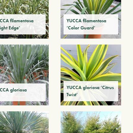
CCA filamentosa
YUCCA filamentosa
ight Edge’
‘Color Guard’
YUCCA gloriosa ‘Citrus
CCA gloriosa
Twist’