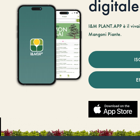
digitale
I&M PLANT.APP è il vivaio
Mangoni Piante.
IS
E