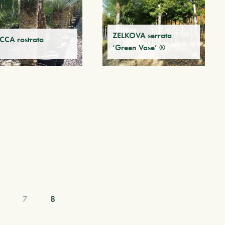
ZELKOVA serrata
CCA rostrata
‘Green Vase’ ®
7
8