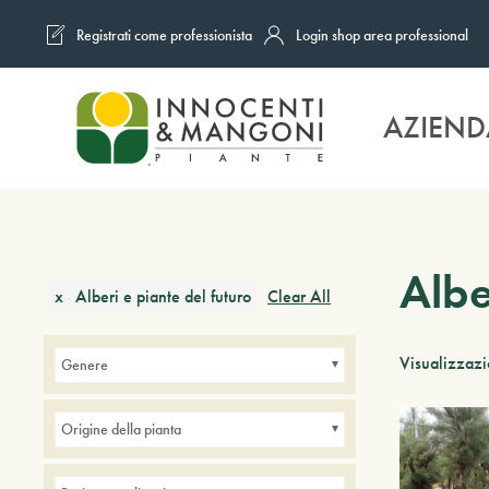
Registrati come professionista
Login shop area professional
Skip to main content
AZIEND
Albe
x
Alberi e piante del futuro
Clear All
Visualizzazi
Genere
Origine della pianta