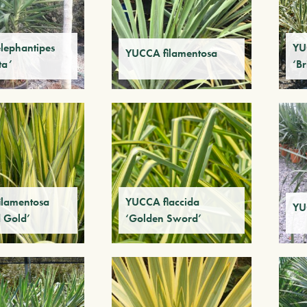
lephantipes
YU
YUCCA filamentosa
ta’
‘Br
ilamentosa
YUCCA flaccida
YU
 Gold’
‘Golden Sword’