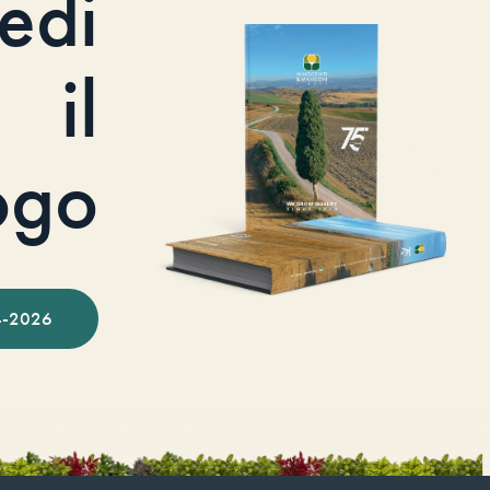
iedi
il
ogo
-2026