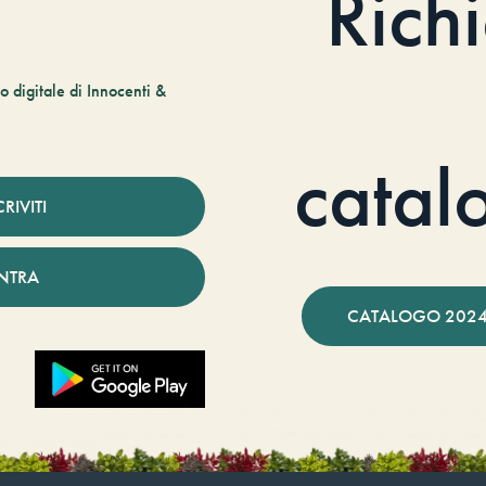
Rich
 digitale di Innocenti &
catal
CRIVITI
NTRA
CATALOGO 2024