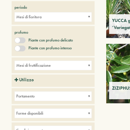
periodo
Mesi di fioritura
YUCCA g
‘Variega
profumo
Piante con profumo delicato
Piante con profumo intenso
Mesi di fruttificazione
Utilizzo
ZIZIPHUS
Piante ideali per balconi
Portamento
Piante ideali per bordure
Piante ideali per interni
Forme disponibili
+ Show More
Piante ideali per parchi