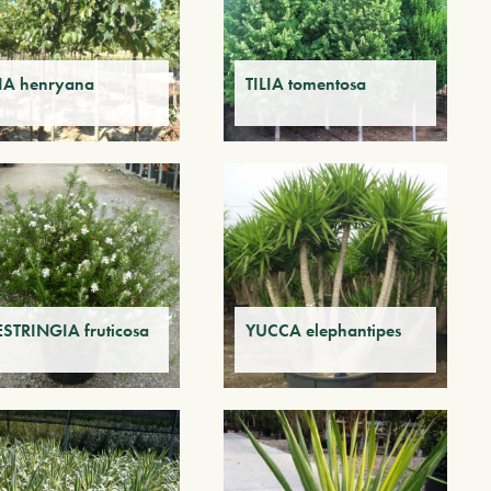
LIA henryana
TILIA tomentosa
STRINGIA fruticosa
YUCCA elephantipes