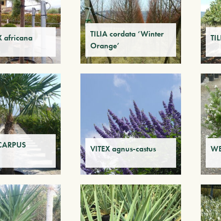
TILIA cordata ‘Winter
 africana
TI
Orange’
CARPUS
VITEX agnus-castus
WE