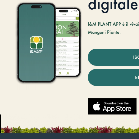
digitale
I&M PLANT.APP è il vivaio
Mangoni Piante.
IS
E