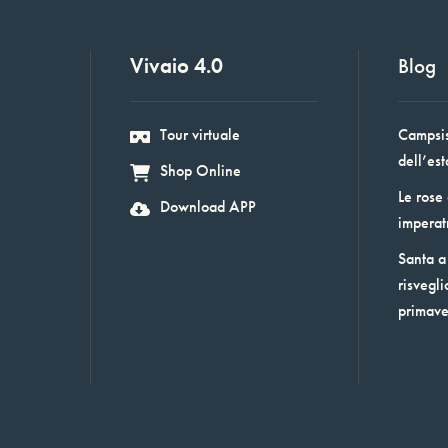
Vivaio 4.0
Blog
Tour virtuale
Campsis:
dell’est
Shop Online
Le rose
Download APP
imperat
Santa a 
risvegli
primav