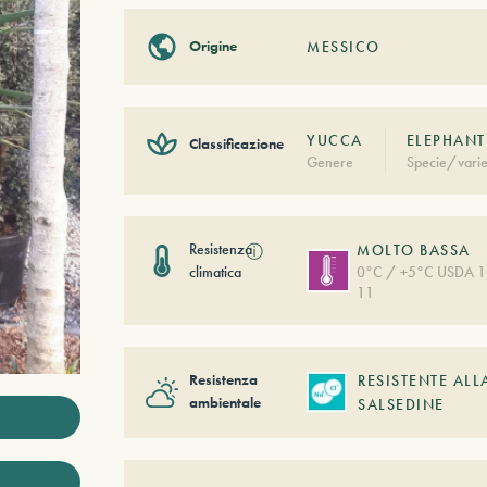
Origine
MESSICO
YUCCA
ELEPHANT
Classificazione
Genere
Specie/varie
Resistenza
ⓘ
MOLTO BASSA
climatica
0°C / +5°C USDA 1
11
Resistenza
RESISTENTE ALL
ambientale
SALSEDINE