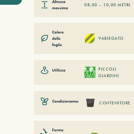
Altezza
08,00
–
10,00
METRI
massima
Colore
delle
VARIEGATO
foglie
PICCOLI
Utilizzo
GIARDINI
Condizionamento
CONTENITORE
Forme