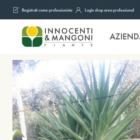
Registrati come professionista
Login shop area professional
Skip to main content
AZIEND