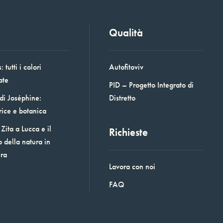
Qualità
 tutti i colori
Autofitoviv
ate
PID – Progetto Integrato di
 di Joséphine:
Distretto
rice e botanica
Zita a Lucca e il
Richieste
o della natura in
era
Lavora con noi
FAQ