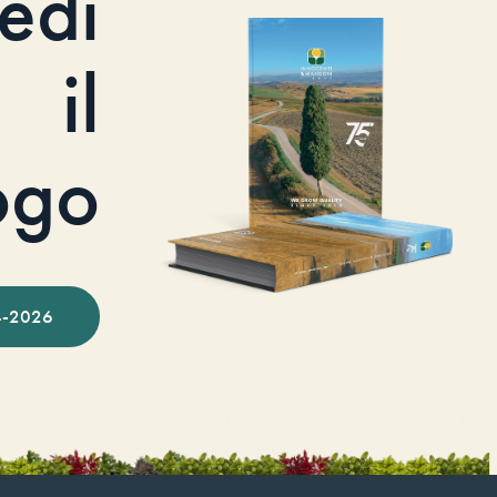
iedi
il
ogo
-2026