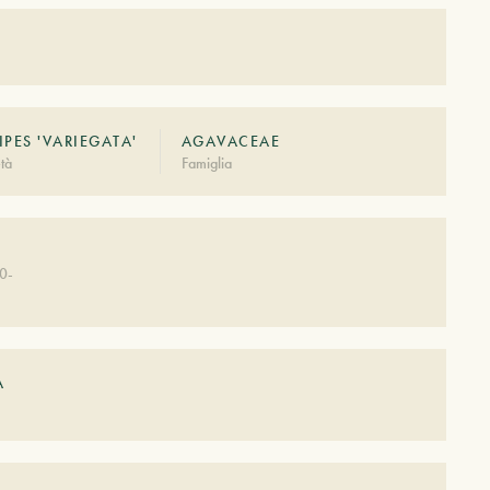
IPES 'VARIEGATA'
AGAVACEAE
tà
Famiglia
0-
A