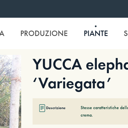
A
PRODUZIONE
PIANTE
S
YUCCA elepha
‘Variegata’
Stesse caratteristiche del
Descrizione
crema.