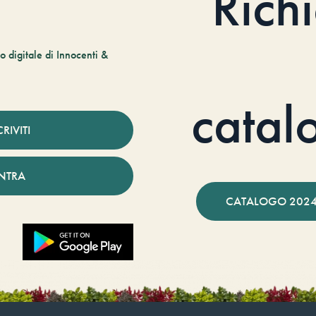
Rich
 digitale di Innocenti &
catal
CRIVITI
NTRA
CATALOGO 2024