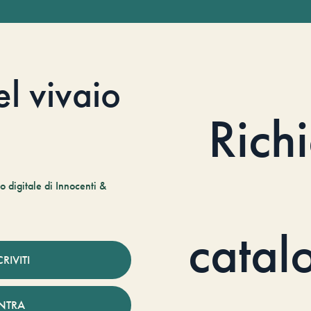
el vivaio
Rich
 digitale di Innocenti &
catal
CRIVITI
NTRA