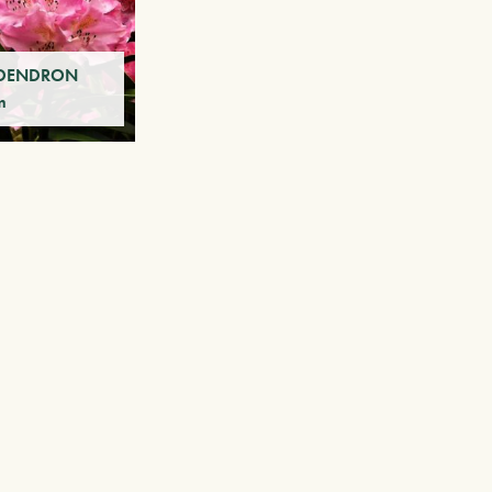
DENDRON
m