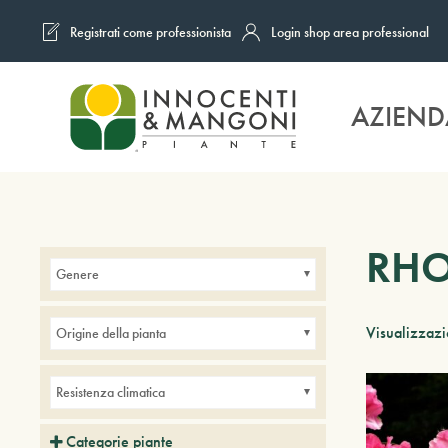
Registrati come professionista
Login shop area professional
Skip to main content
AZIEND
RH
Genere
Visualizzazi
Origine della pianta
Resistenza climatica
Categorie piante