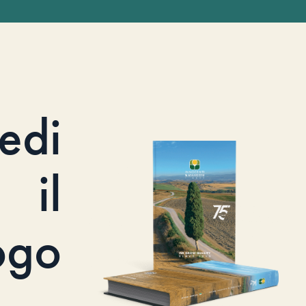
iedi
il
ogo