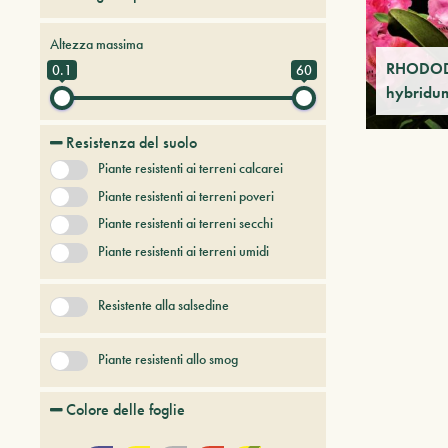
Alberi da frutto
Altezza massima
Alberi e arbusti a foglia caduca
RHODO
0.1
60
hybridu
Alberi e arbusti persistenti
Alberi e piante del futuro
Resistenza del suolo
Bambù
Piante resistenti ai terreni calcarei
Conifere
Erbacee perenni
Piante resistenti ai terreni poveri
+ Show More
Piante resistenti ai terreni secchi
Piante resistenti ai terreni umidi
Resistente alla salsedine
Piante resistenti allo smog
Colore delle foglie