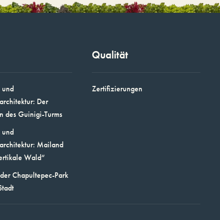
Qualität
 und
Zertifizierungen
architektur: Der
n des Guinigi-Turms
 und
architektur: Mailand
ertikale Wald“
 der Chapultepec-Park
Stadt