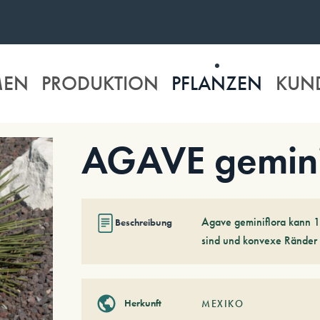
MEN
PRODUKTION
PFLANZEN
KUN
AGAVE gemini
Agave geminiflora kann 10
Beschreibung
sind und konvexe Ränder 
Herkunft
MEXIKO