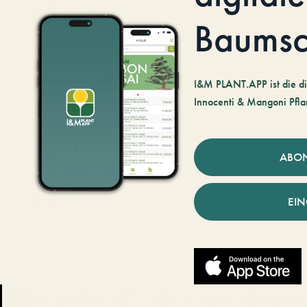
Baumsc
I&M PLANT.APP ist die di
Innocenti & Mangoni Pfla
ABO
EI