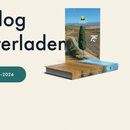
log
terladen
-2026