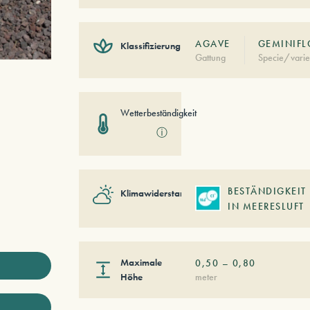
AGAVE
GEMINIFL
Klassifizierung
Gattung
Specie/varie
Wetterbeständigkeit
ⓘ
BESTÄNDIGKEIT
Klimawiderstand
IN MEERESLUFT
Maximale
0,50
–
0,80
Höhe
meter