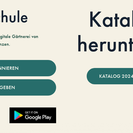
Kata
hule
herun
gitale Gärtnerei von
nzen.
NNIEREN
KATALOG 2024
NGEBEN