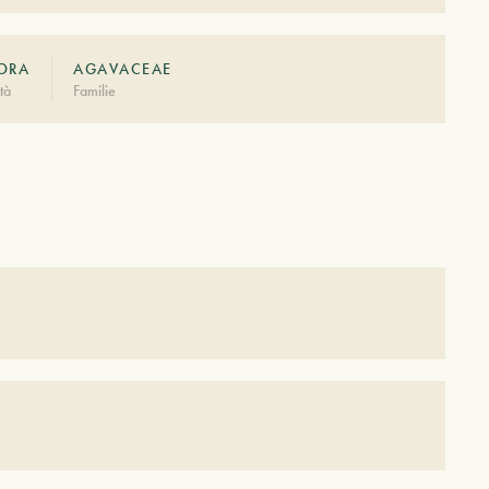
ORA
AGAVACEAE
tà
Familie