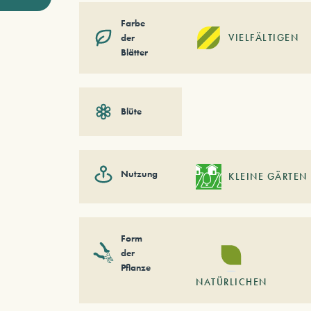
Farbe
der
VIELFÄLTIGEN
Blätter
Blüte
Nutzung
KLEINE GÄRTEN
Form
der
Pflanze
NATÜRLICHEN