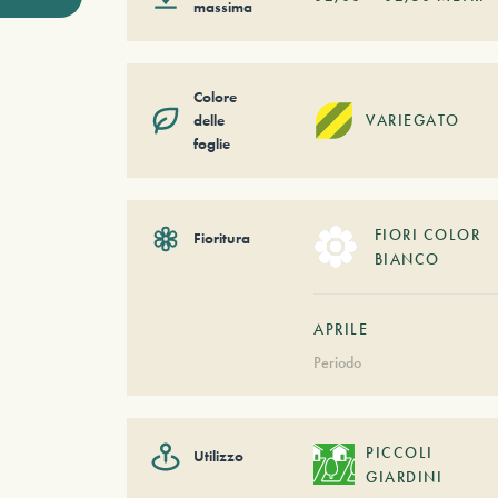
massima
Colore
delle
VARIEGATO
foglie
FIORI COLOR
Fioritura
BIANCO
APRILE
Periodo
PICCOLI
Utilizzo
GIARDINI