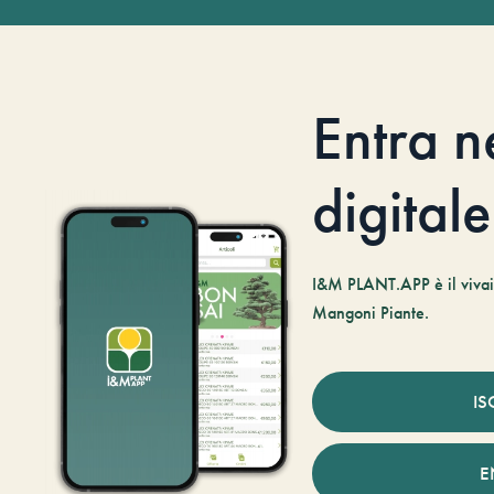
Entra n
digitale
I&M PLANT.APP è il vivaio
Mangoni Piante.
IS
E