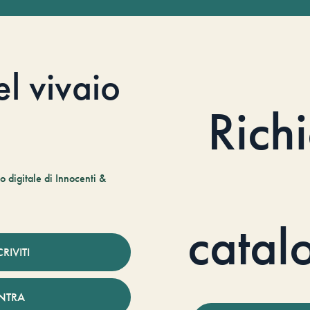
el vivaio
Rich
 digitale di Innocenti &
catal
CRIVITI
NTRA