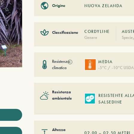
Origine
NUOVA ZELANDA
CORDYLINE
AUST
Classificazione
Genere
Specie
Resistenza
ⓘ
MEDIA
climatica
-5°C / -10°C USDA
Resistenza
RESISTENTE ALL
ambientale
SALSEDINE
Altezza
02,00
–
02,50
METRI