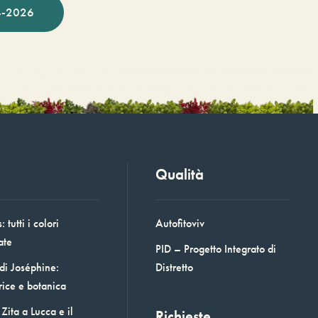
-2026
Qualità
 tutti i colori
Autofitoviv
ate
PID – Progetto Integrato di
 di Joséphine:
Distretto
rice e botanica
Zita a Lucca e il
Richieste