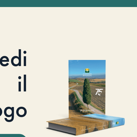
iedi
il
ogo