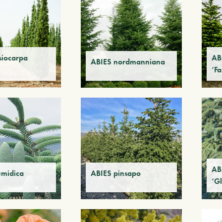
siocarpa
AB
ABIES nordmanniana
‘Fa
AB
umidica
ABIES pinsapo
‘G