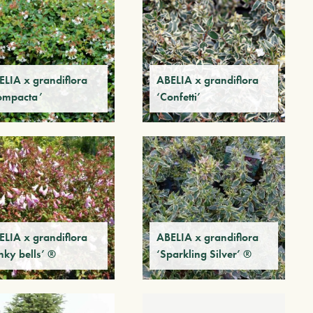
ELIA x grandiflora
ABELIA x grandiflora
ompacta’
‘Confetti’
ELIA x grandiflora
ABELIA x grandiflora
nky bells’ ®
‘Sparkling Silver’ ®