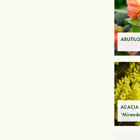
ABUTILON
ACACIA 
‘Mirando