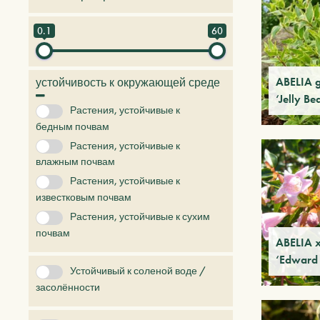
No Category
Бамбук
0.1
60
Вечнозелёные деревья и кустарники
Деревья и растения будущего
ABELIA g
устойчивость к окружающей среде
‘Jelly Be
Злаковые растения
Лианы
Растения, устойчивые к
+ Показать Больше
бедным почвам
Растения, устойчивые к
влажным почвам
Растения, устойчивые к
известковым почвам
Растения, устойчивые к сухим
почвам
ABELIA x
‘Edward
Устойчивый к соленой воде /
засолённости