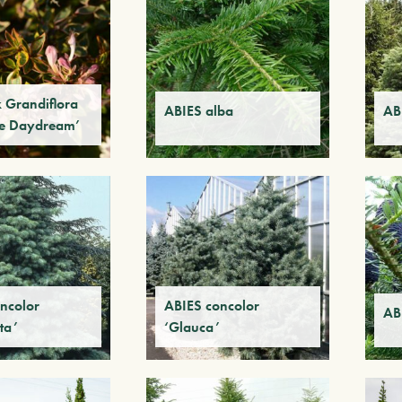
 Grandiflora
ABIES alba
AB
ne Daydream’
ncolor
ABIES concolor
AB
ta’
‘Glauca’