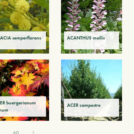
ACIA semperflorens
ACANTHUS mollis
ER buergerianum
ACER campestre
num
60