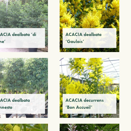
ACIA dealbata ‘di
ACACIA dealbata
me’
‘Gaulois’
ACIA dealbata
ACACIA decurrens
nnesto
‘Bon Accueil’