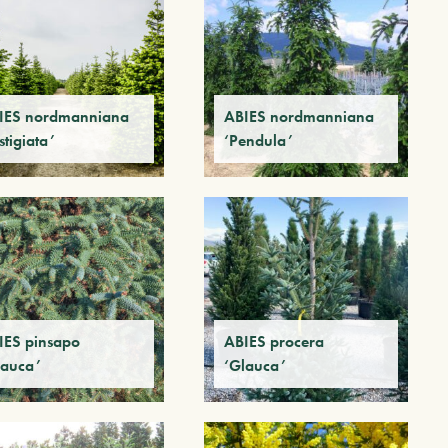
IES nordmanniana
ABIES nordmanniana
stigiata’
‘Pendula’
IES pinsapo
ABIES procera
lauca’
‘Glauca’