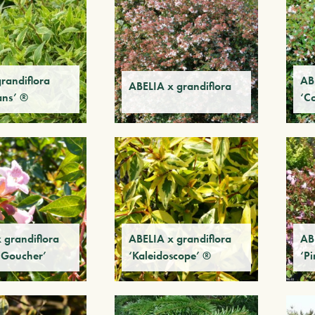
randiflora
AB
ABELIA x grandiflora
ans’ ®
‘C
 grandiflora
ABELIA x grandiflora
AB
 Goucher’
‘Kaleidoscope’ ®
‘Pi