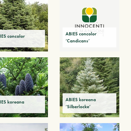
ABIES concolor
IES concolor
‘Candicans’
ABIES koreana
IES koreana
‘Silberlocke’