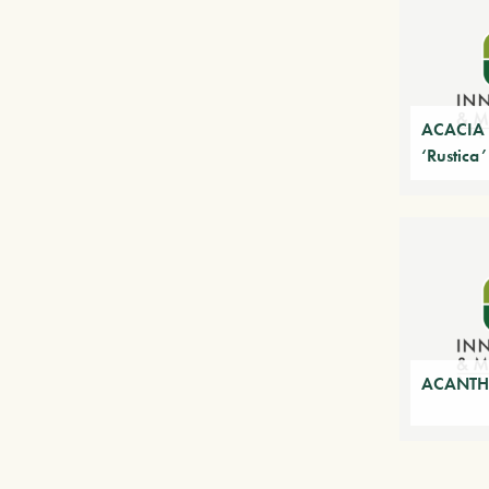
ACACIA 
‘Rustica’
ACANTHU