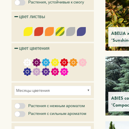
Растения, устойчивые к смогу
цвет листвы
ABELIA x
‘Sunshi
цвет цветения
Месяцы цветения
ABIES co
‘Compac
Растения с нежным ароматом
Растения с сильным ароматом