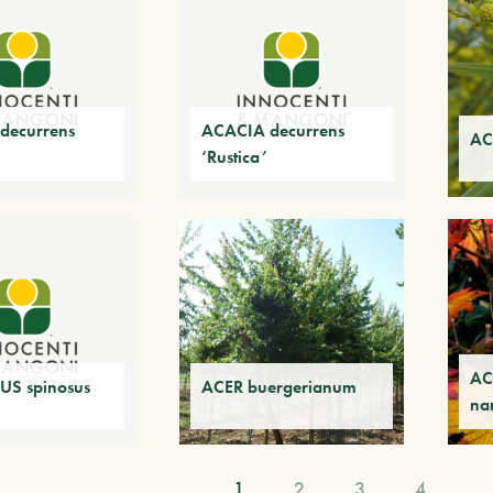
decurrens
ACACIA decurrens
AC
‘Rustica’
AC
S spinosus
ACER buergerianum
na
1
2
3
4
…