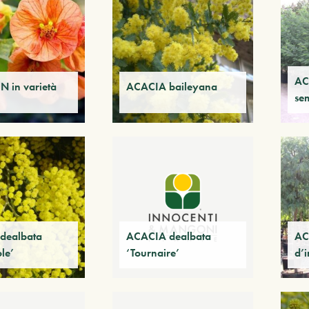
AC
 in varietà
ACACIA baileyana
se
dealbata
ACACIA dealbata
AC
le’
‘Tournaire’
d’i