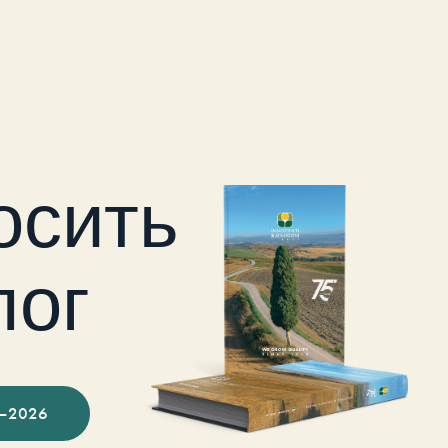
осить
лог
–2026