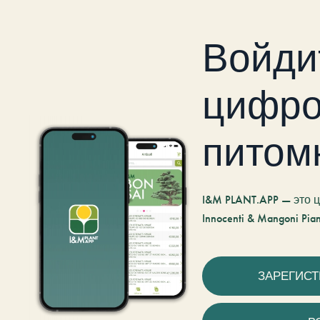
Войди
цифро
питом
I&M PLANT.APP — это
Innocenti & Mangoni Pian
ЗАРЕГИС