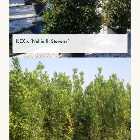
ILEX x ‘Nellie R. Stevens’