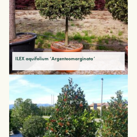
ILEX aquifolium ‘Argenteomarginata’