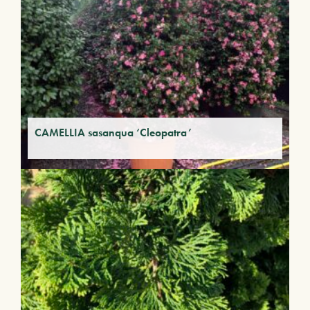
CAMELLIA sasanqua ‘Cleopatra’