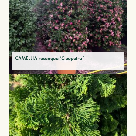
CAMELLIA sasanqua ‘Cleopatra’