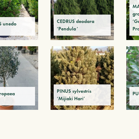
M
gr
CEDRUS deodara
‘Ga
 unedo
‘Pendula’
Pr
PINUS sylvestris
ropaea
PU
‘Mijiaki Hari’