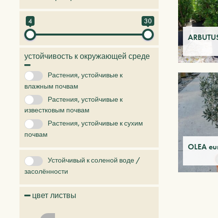
Вечнозелёные деревья и кустарники
4
30
Деревья и растения будущего
ARBUTUS
Лиственные деревья и кустарники
устойчивость к окружающей среде
Хвойные растения
Растения, устойчивые к
влажным почвам
Растения, устойчивые к
известковым почвам
Растения, устойчивые к сухим
почвам
OLEA eu
Устойчивый к соленой воде /
засолённости
цвет листвы