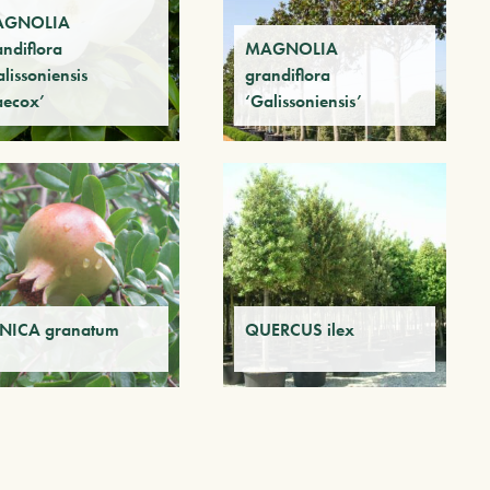
AGNOLIA
andiflora
MAGNOLIA
lissoniensis
grandiflora
aecox’
‘Galissoniensis’
NICA granatum
QUERCUS ilex