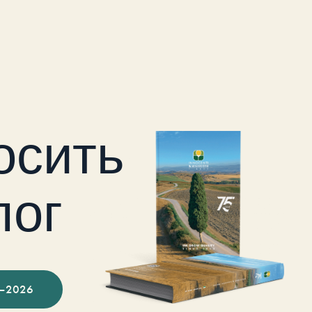
осить
лог
–2026