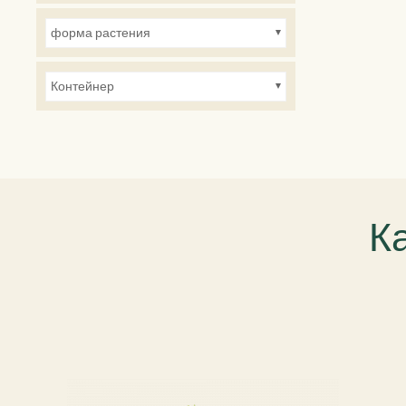
Растения, идеально подходящие для парков
форма растения
Контейнер
К