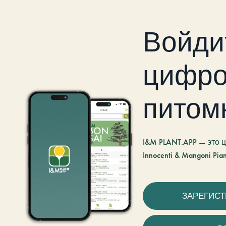
Войди
цифро
питом
I&M PLANT.APP — это
Innocenti & Mangoni Pian
ЗАРЕГИС