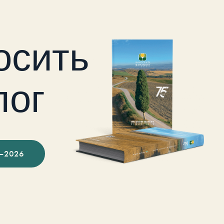
осить
лог
–2026