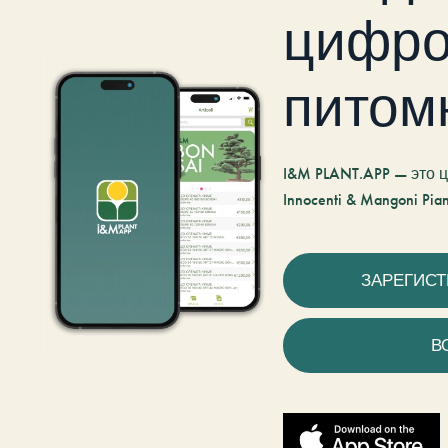
цифро
питом
I&M PLANT.APP — это
Innocenti & Mangoni Pian
ЗАРЕГИС
В