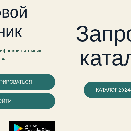
вой
Запр
ник
ката
 цифровой питомник
te.
ТРИРОВАТЬСЯ
КАТАЛОГ 2024
ОЙТИ