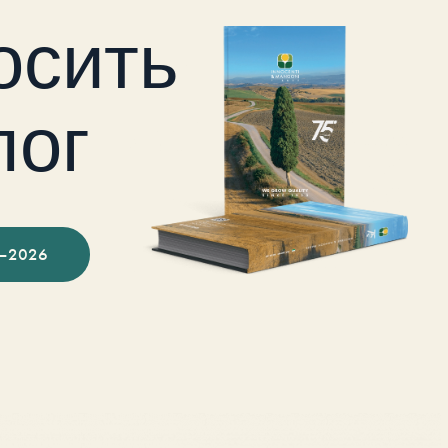
осить
лог
–2026