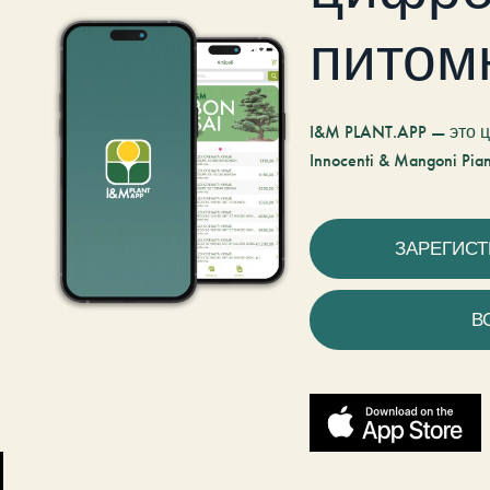
питом
I&M PLANT.APP — это
Innocenti & Mangoni Pian
ЗАРЕГИС
В