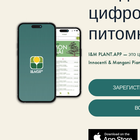
цифро
питом
I&M PLANT.APP — это
Innocenti & Mangoni Pian
ЗАРЕГИС
В