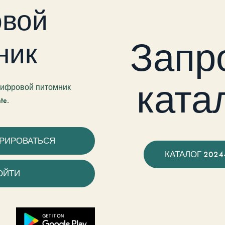
вой
Запр
ник
ката
 цифровой питомник
te.
ТРИРОВАТЬСЯ
КАТАЛОГ 2024
ОЙТИ