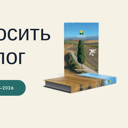
осить
лог
–2026