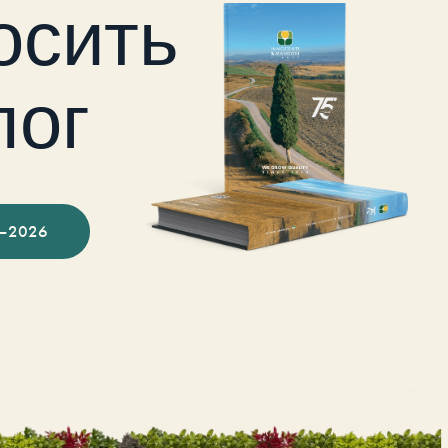
осить
лог
–2026