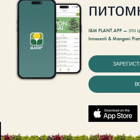
питом
I&M PLANT.APP — это
Innocenti & Mangoni Pian
ЗАРЕГИС
В