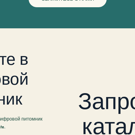
те в
вой
Запр
ник
ката
 цифровой питомник
te.