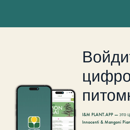
Войди
цифро
питом
I&M PLANT.APP — это
Innocenti & Mangoni Pian