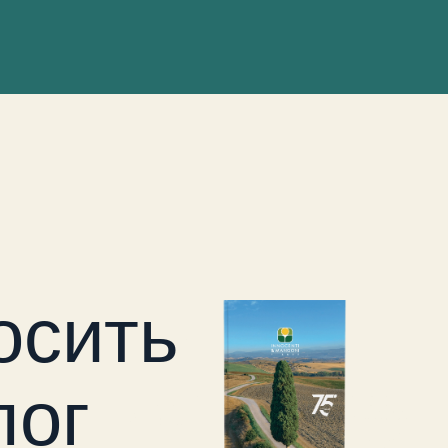
осить
лог