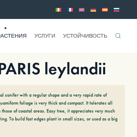
РАСТЕНИЯ
УСЛУГИ
УСТОЙЧИВОСТЬ
RIS leylandii
al conifer with a regular shape and a very rapid rate of
uamiform foliage is very thick and compact. It tolerates all
s those of coastal areas. Easy tree, it appreciates very much
ing. To build fast edges plant in small sizes, or used as a big