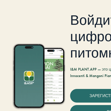
Войди
цифро
питом
I&M PLANT.APP — это
Innocenti & Mangoni Pian
ЗАРЕГИС