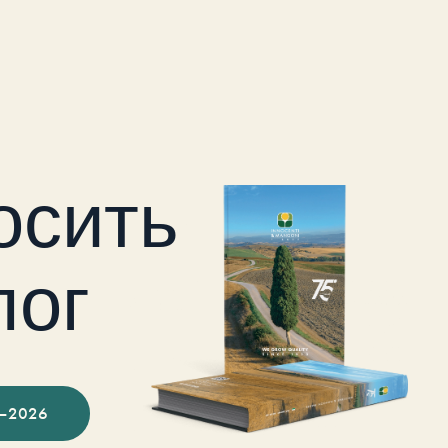
осить
лог
–2026