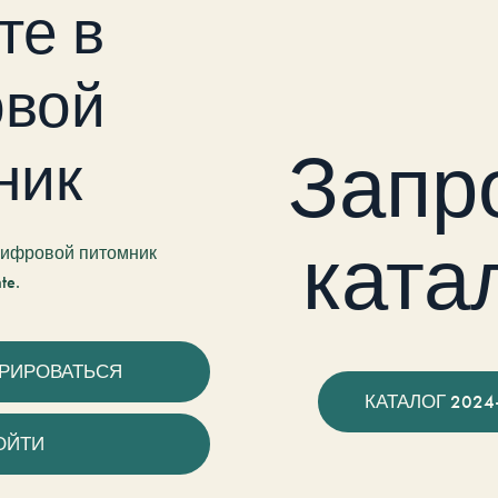
те в
вой
Запр
ник
ката
 цифровой питомник
te.
ТРИРОВАТЬСЯ
КАТАЛОГ 2024
ОЙТИ