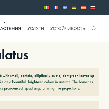
РАСТЕНИЯ
УСЛУГИ
УСТОЙЧИВОСТЬ
atus
 with small, dentate, elliptically-ovate, darkgreen leaves up
ke on a beautiful, bright-red colour in autumn. The branches
sess pronounced, quadrangular wing-like projections.