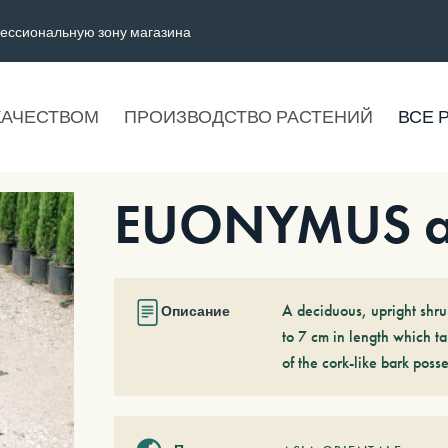
ессиональную зону магазина
КАЧЕСТВОМ
ПРОИЗВОДСТВО РАСТЕНИЙ
ВСЕ 
EUONYMUS al
A deciduous, upright shrub
Описание
to 7 cm in length which ta
of the cork-like bark pos