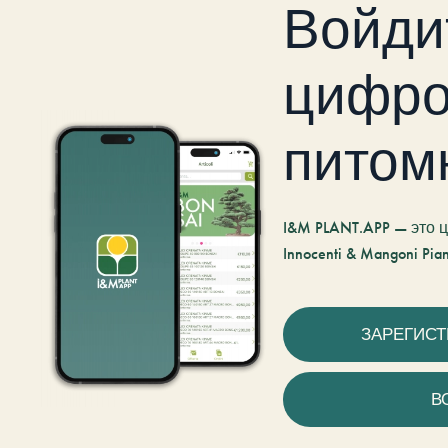
Войди
цифро
питом
I&M PLANT.APP — это
Innocenti & Mangoni Pian
ЗАРЕГИС
В