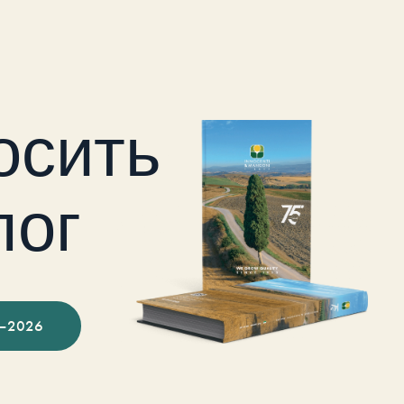
осить
лог
–2026