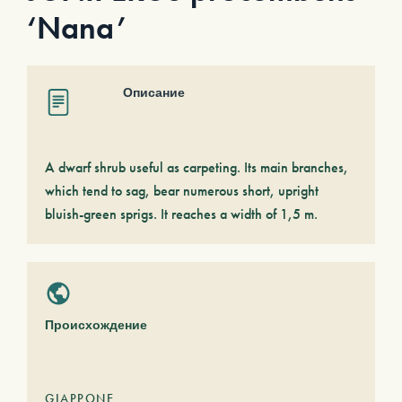
‘Nana’
Описание
A dwarf shrub useful as carpeting. Its main branches,
which tend to sag, bear numerous short, upright
bluish-green sprigs. It reaches a width of 1,5 m.
Происхождение
GIAPPONE