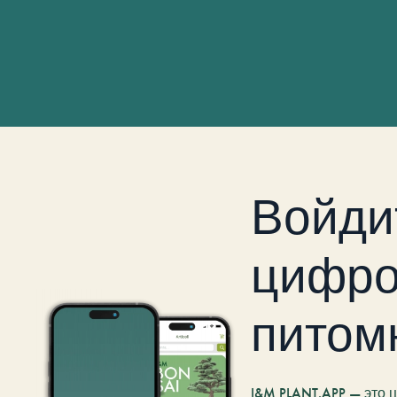
Войди
цифро
питом
I&M PLANT.APP — это