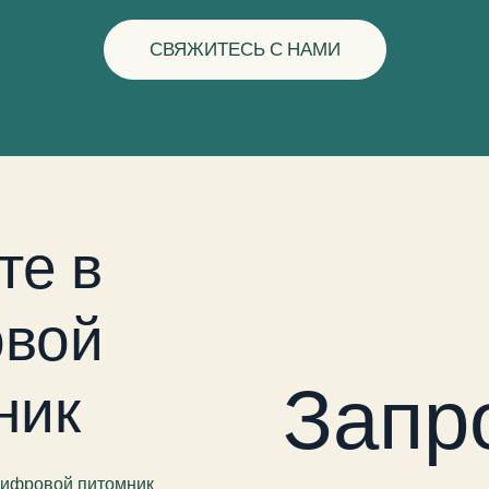
СВЯЖИТЕСЬ С НАМИ
те в
вой
Запр
ник
 цифровой питомник