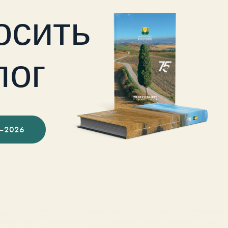
осить
лог
–2026