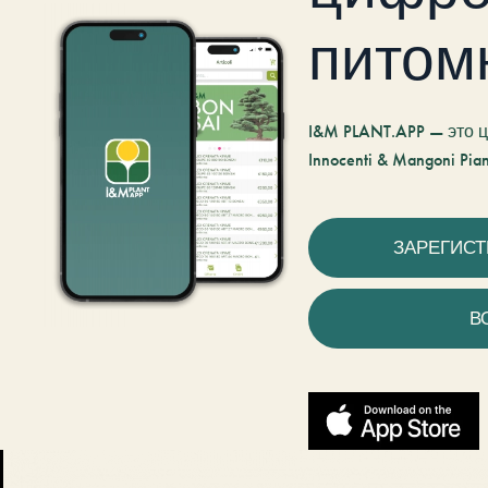
питом
I&M PLANT.APP — это
Innocenti & Mangoni Pian
ЗАРЕГИС
В