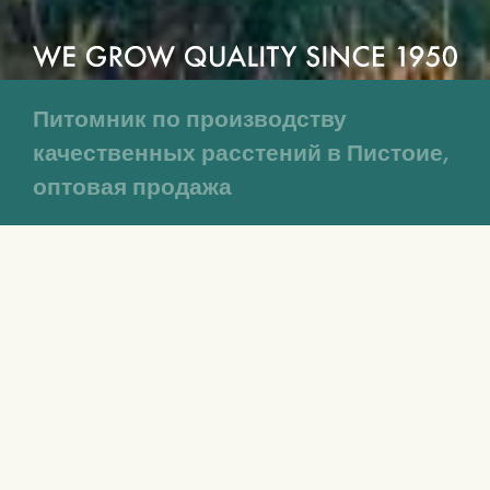
Питомник по производству
качественных расстений в Пистоие,
оптовая продажа