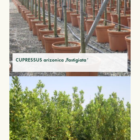
CUPRESSUS arizonica ‚Fastigiata‘