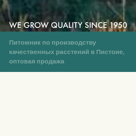
Питомник по производству
качественных расстений в Пистоие,
оптовая продажа