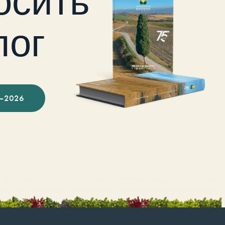
осить
лог
–2026