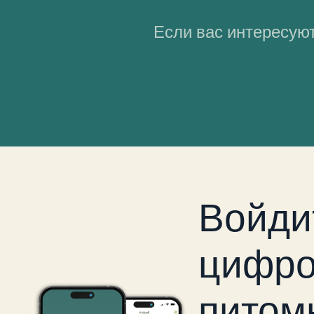
Если вас интересуют
Войди
цифро
питом